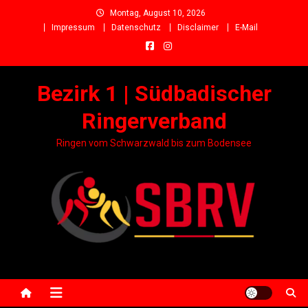
Skip
Montag, August 10, 2026
to
Impressum
Datenschutz
Disclaimer
E-Mail
content
Bezirk 1 | Südbadischer
Ringerverband
Ringen vom Schwarzwald bis zum Bodensee