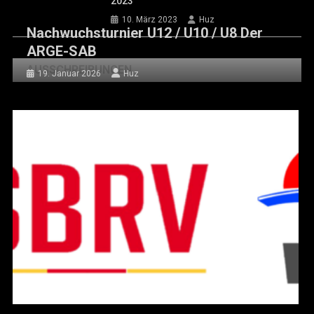
2023
10. März 2023
Huz
Nachwuchsturnier U12 / U10 / U8 Der
ARGE-SAB
AUSSCHREIBUNGEN
19. Januar 2026
Huz