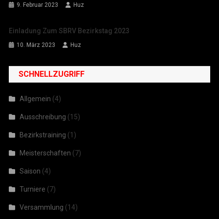
9. Februar 2023
Huz
Einladung Zum SBRV Bezirkstag 2023
10. März 2023
Huz
SCHNELLZUGRIFF
Allgemein
(4)
Ausschreibung
(15)
Bezirkstraining
(1)
Meisterschaften
(7)
Saison
(4)
Turniere
(7)
Versammlung
(14)