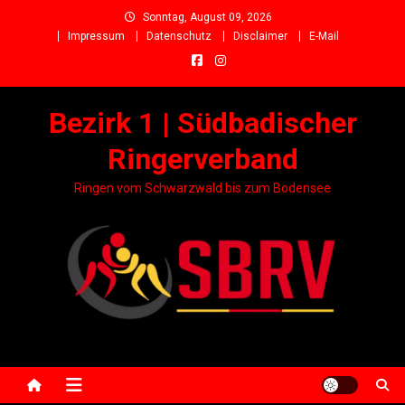
Skip
Sonntag, August 09, 2026
to
Impressum
Datenschutz
Disclaimer
E-Mail
content
Bezirk 1 | Südbadischer
Ringerverband
Ringen vom Schwarzwald bis zum Bodensee