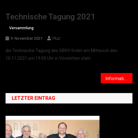
Technische Tagung 2021
Versammlung
Huz
9. November 2021
die Technische Tagung des SBRV findet am Mittwoch den
10.11.2021 um 19:00 Uhr in Vörstetten statt.
Beitragsnavigation
Informationen ARGE Saison 2021 // Termine
LETZTER EINTRAG