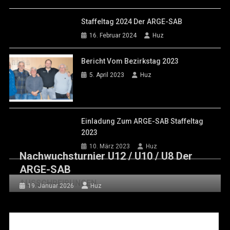
Staffeltag 2024 Der ARGE-SAB
16. Februar 2024
Huz
Bericht Vom Bezirkstag 2023
5. April 2023
Huz
Einladung Zum ARGE-SAB Staffeltag
2023
10. März 2023
Huz
Nachwuchsturnier U12 / U10 / U8 Der
ARGE-SAB
AUSSCHREIBUNGEN
19. Januar 2026
Huz