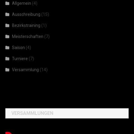
Allgemein
(4)
Ausschreibung
(15)
Bezirkstraining
(1)
Meisterschaften
(7)
Saison
(4)
Turniere
(7)
Versammlung
(14)
VERSAMMLUNGEN